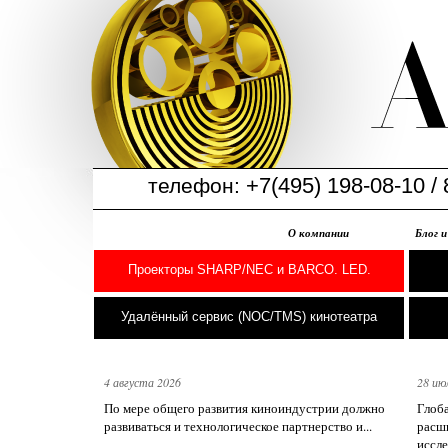
+7(495) 198-08-10 / 
телефон:
О компании
Блог 
Проекторы SHARP/NEC и BARCO. LED.
Удалённый сервис (NOC/TMS) кинотеатра
4 августа 2026
28 ию
По мере общего развития киноиндустрии должно
Глоб
развиваться и технологическое партнерство и...
расш
иссле