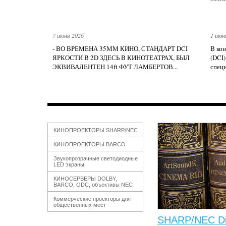
7 июня 2026
1 июн
- ВО ВРЕМЕНА 35ММ КИНО, СТАНДАРТ DCI
В кон
ЯРКОСТИ В 2D ЗДЕСЬ В КИНОТЕАТРАХ, БЫЛ
(DCI)
ЭКВИВАЛЕНТЕН 14ft ФУТ ЛАМБЕРТОВ...
специ
КИНОПРОЕКТОРЫ SHARP/NEC
КИНОПРОЕКТОРЫ BARCO
Звукопрозрачные светодиодные
LED экраны
КИНОСЕРВЕРЫ DOLBY,
BARCO, GDC, объективы NEC
Коммерческие проекторы для
общественных мест
SHARP/NEC Dis