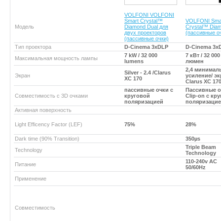
VOLFONI VOLFONI
Smart Crystal™
VOLFONI Sma
Модель
Diamond Dual для
Crystal™ Dia
двух проекторов
(пассивные о
(пассивные очки)
Тип проектора
D-Cinema 3xDLP
D-Cinema 3x
7 kW / 32 000
7 кВт / 32 000
Максимальная мощность лампы
lumens
люмен
2,4 минимал
Silver - 2.4 /Clarus
Экран
усиление/ э
XC 170
Clarus XC 170.
пассивные очки с
Пассивные о
Совместимость с 3D очками
круговой
Clip-on с кр
поляризацией
поляризаци
Активная поверхность
Light Efficency Factor (LEF)
75%
28%
Dark time (90% Transition)
350µs
Triple Beam
Technology
Technology
110-240v AC
Питание
50/60Hz
Применение
Совместимость