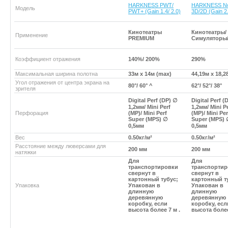
HARKNESS PWT/
HARKNESS N
Модель
PWT+ (Gain 1.4/ 2.0)
3D/2D (Gain 2
Кинотеатры
Кинотеатры/
Применение
PREMIUM
Симуляторы
Коэффициент отражения
140%/ 200%
290%
Максимальная ширина полотна
33м х 14м (max)
44,19м х 18,2
Угол отражения от центра экрана на
80°/ 60° ^
62°/ 52°/ 38°
зрителя
Digital Perf (DP) ∅
Digital Perf (
1,2мм/ Mini Perf
1,2мм/ Mini P
Перфорация
(MP)/ Mini Perf
(MP)/ Mini Per
Super (MPS) ∅
Super (MPS) 
0,5мм
0,5мм
Вес
0.50кг/м²
0.50кг/м²
Расстояние между люверсами для
200 мм
200 мм
натяжки
Для
Для
транспортировки
транспортир
свернут в
свернут в
картонный тубус;
картонный т
Упаковка
Упакован в
Упакован в
длинную
длинную
деревянную
деревянную
коробку, если
коробку, есл
высота более 7 м .
высота боле