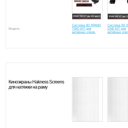
Система 3D XPAND
Система 3D 
Модель
TWO KIT для
ONE KIT для
активных очков.
активных очко
Киноэкраны Hakness Screens
для натяжки на раму