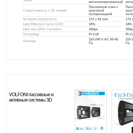
Экран
металлизированный
мет
Пассивные очки с
Пасс
Совместимость с 3D очками
круговой
кру
поляризацией
пол
Активная поверхность
172 x 92 mm
172 
Light Efficency Factor (LEF)
18%
18%
Dark time (90% Transition)
350µs
350µ
Technology
Pi-Cell
Pi-Ce
110-240 V AC 50-60
110-
Питание
Гц
Гц
VOLFONI пассивные и
активные системы 3D