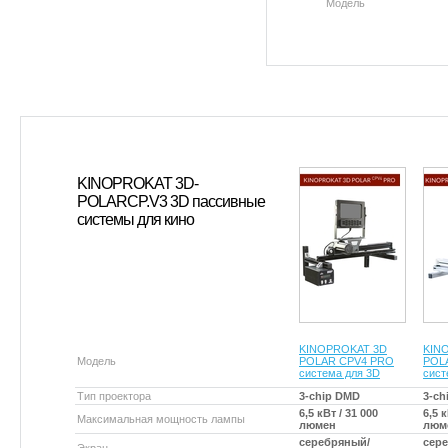
Модель
KINOPROKAT 3D-
POLARCP.V3 3D пассивные
системы для кино
KINOPROKAT 3D
KIN
Модель
POLAR CPV4 PRO
POL
система для 3D
сист
Тип проектора
3-chip DMD
3-ch
6,5 кВт / 31 000
6,5 к
Максимальная мощность лампы
люмен
люм
серебряный/
сер