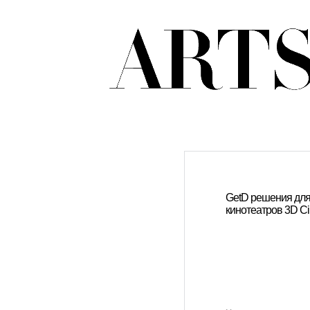
GetD решения дл
кинотеатров 3D C