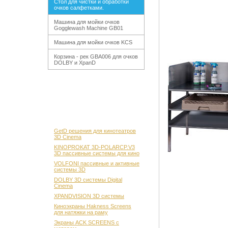
Стол для чистки и обработки
очков салфетками.
Машина для мойки очков
Gogglewash Machine GB01
Машина для мойки очков KCS
Корзина - рек GBA006 для очков
DOLBY и XpanD
GetD решения для кинотеатров
3D Cinema
KINOPROKAT 3D-POLARCP.V3
3D пассивные системы для кино
VOLFONI пассивные и активные
системы 3D
DOLBY 3D системы Digital
Cinema
XPANDVISION 3D системы
Киноэкраны Hakness Screens
для натяжки на раму
Экраны ACK SCREENS с