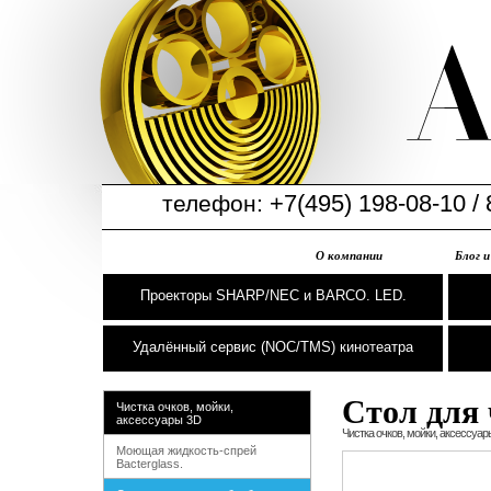
+7(495) 198-08-10 / 
телефон:
О компании
Блог 
Проекторы SHARP/NEC и BARCO. LED.
Удалённый сервис (NOC/TMS) кинотеатра
Стол для 
Чистка очков, мойки,
аксессуары 3D
Чистка очков, мойки, аксессуар
Моющая жидкость-спрей
Bacterglass.