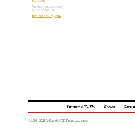
мотором
Чистка очков, мойки,
аксессуары 3D
Все товары группы
Участие в UNITIA
Пресса
Отзыв
© 1998 - 2025 ArtSoundK/ACK. Права защищены.