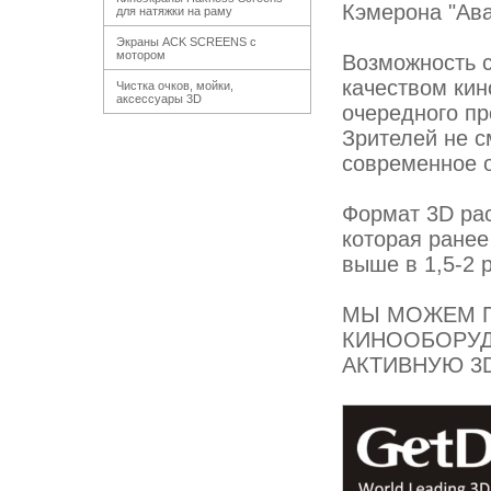
Кэмерона "Ава
для натяжки на раму
Экраны ACK SCREENS с
мотором
Возможность с
качеством кин
Чистка очков, мойки,
аксессуары 3D
очередного п
Зрителей не с
современное о
Формат 3D рас
которая ранее
выше в 1,5-2 
МЫ МОЖЕМ П
КИНООБОРУД
АКТИВНУЮ 3