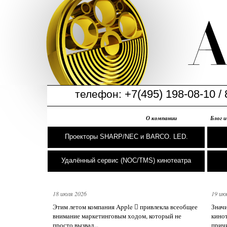
+7(495) 198-08-10 / 
телефон:
О компании
Блог 
Проекторы SHARP/NEC и BARCO. LED.
Удалённый сервис (NOC/TMS) кинотеатра
18 июля 2026
19 ию
Этим летом компания Apple  привлекла всеобщее
Знач
внимание маркетинговым ходом, который не
кинот
просто вызвал...
причи