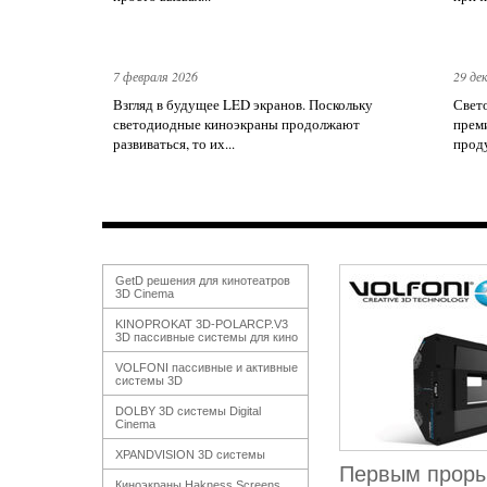
7 февраля 2026
29 де
Взгляд в будущее LED экранов. Поскольку
Свет
светодиодные киноэкраны продолжают
прем
развиваться, то их...
проду
GetD решения для кинотеатров
3D Cinema
KINOPROKAT 3D-POLARCP.V3
3D пассивные системы для кино
VOLFONI пассивные и активные
системы 3D
DOLBY 3D системы Digital
Cinema
XPANDVISION 3D системы
Первым проры
Киноэкраны Hakness Screens