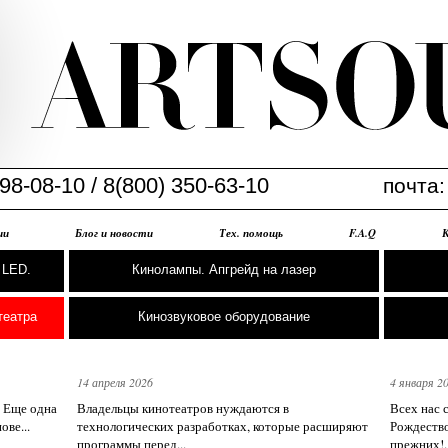
98-08-10 / 8(800) 350-63-10
почта
ии
Блог и новости
Тех. помощь
F.A.Q
 LED.
Кинолампы. Апгрейд на лазер
театра
Кинозвуковое оборудование
14 апреля 2026
4 января 2
 Еще одна
Владельцы кинотеатров нуждаются в
Всех нас 
ове...
технологических разработках, которые расширяют
Рождество
программы перед...
прежних!..