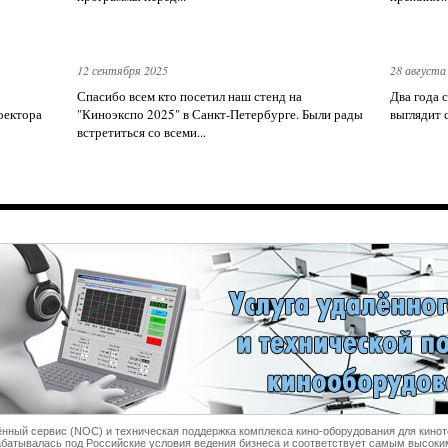
12 сентября 2025
28 августа
Спасибо всем кто посетил наш стенд на
Два года 
оектора
"Киноэкспо 2025" в Санкт-Петербурге. Были рады
выглядит 
встретиться со всеми...
ённый сервис (NOC) и техническая поддержка комплекса кино-оборудования для кинот
абатывалась под Российские условия ведения бизнеса и соответствует самым высок