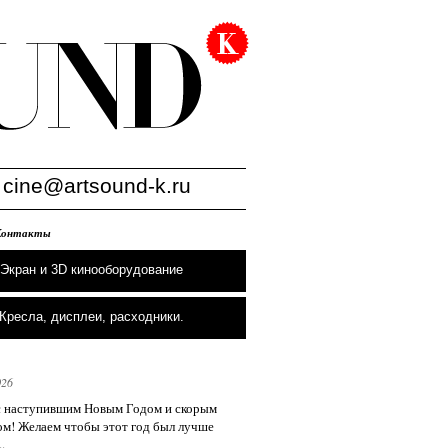
:
cine@artsound-k.ru
Контакты
Экран и 3D кинооборудование
Кресла, дисплеи, расходники.
026
с наступившим Новым Годом и скорым
м! Желаем чтобы этот год был лучше
.