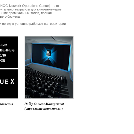
NOC-Network Operations Center) – это
нта кинотеатра или для кино-инженеров.
льших премиальных залов, полная
шего бизнеса.
 сегодня успешно работает на территории
равления
Dolby Content Management
(управление контентом)