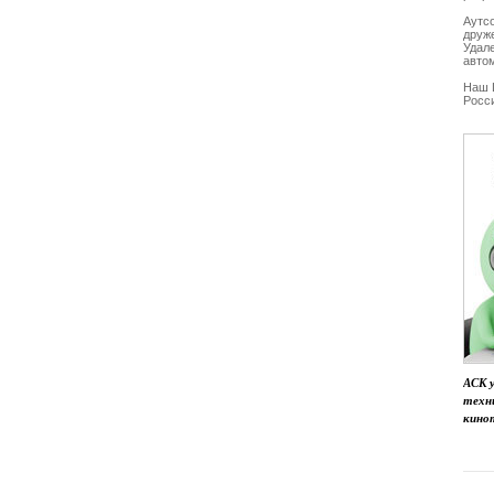
Аутсо
друж
Удал
автом
Наш 
Росс
АСК у
техн
кино