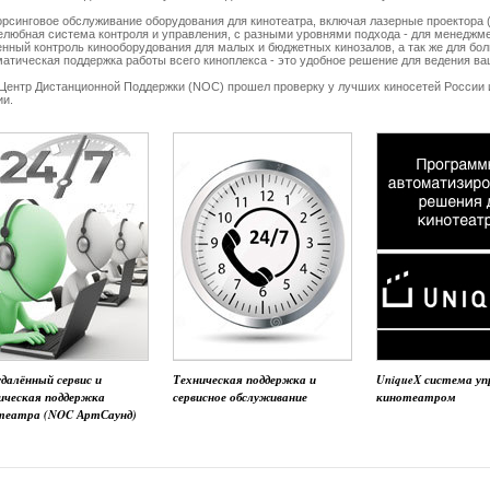
рсинговое обслуживание оборудования для кинотеатра, включая лазерные проектора (
елюбная система контроля и управления, с разными уровнями подхода - для менеджме
енный контроль кинооборудования для малых и бюджетных кинозалов, а так же для бо
атическая поддержка работы всего киноплекса - это удобное решение для ведения ва
Центр Дистанционной Поддержки (NOC) прошел проверку у лучших киносетей России и
ии.
далённый сервис и
Техническая поддержка и
UniqueX система уп
ическая поддержка
сервисное обслуживание
кинотеатром
театра (NOC АртСаунд)