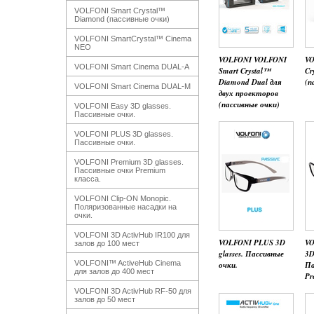
VOLFONI Smart Crystal™
Diamond (пассивные очки)
VOLFONI SmartCrystal™ Cinema
NEO
VOLFONI VOLFONI
VO
VOLFONI Smart Cinema DUAL-A
Smart Crystal™
Cr
Diamond Dual для
(п
VOLFONI Smart Cinema DUAL-M
двух проекторов
(пассивные очки)
VOLFONI Easy 3D glasses.
Пассивные очки.
VOLFONI PLUS 3D glasses.
Пассивные очки.
VOLFONI Premium 3D glasses.
Пассивные очки Premium
класса.
VOLFONI Clip-ON Monopic.
Поляризованные насадки на
очки.
VOLFONI 3D ActivHub IR100 для
VOLFONI PLUS 3D
VO
залов до 100 мест
glasses. Пассивные
3D
VOLFONI™ ActiveHub Cinema
очки.
Па
для залов до 400 мест
Pr
VOLFONI 3D ActivHub RF-50 для
залов до 50 мест