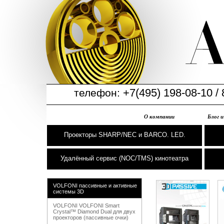
+7(495) 198-08-10 / 
телефон:
О компании
Блог 
Проекторы SHARP/NEC и BARCO. LED.
Удалённый сервис (NOC/TMS) кинотеатра
VOLFONI пассивные и активные
системы 3D
VOLFONI VOLFONI Smart
Crystal™ Diamond Dual для двух
проекторов (пассивные очки)