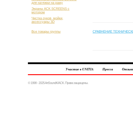
для натяжки на раму
Экраны ACK SCREENS с
мотором
Чистка очков, мойки,
аксессуары 3D
Все товары группы
СРАВНЕНИЕ ТЕХНИЧЕСК
Участие в UNITIA
Пресса
Отзыв
© 1998 - 2025 ArtSoundK/ACK. Права защищены.