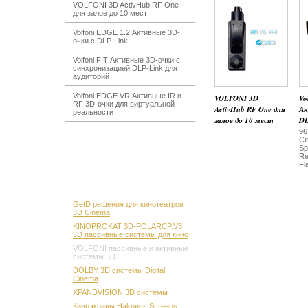
VOLFONI 3D ActivHub RF One
для залов до 10 мест
Volfoni EDGE 1.2 Активные 3D-
очки с DLP-Link
Volfoni FIT Активные 3D-очки с
синхронизацией DLP-Link для
аудиторий
Volfoni EDGE VR Активные IR и
VOLFONI 3D
Vo
RF 3D-очки для виртуальной
ActivHub RF One для
Ак
реальности
залов до 10 мест
DL
96
Ci
Sp
Re
Fl
GetD решения для кинотеатров
3D Cinema
KINOPROKAT 3D-POLARCP.V3
3D пассивные системы для кино
VOLFONI пассивные и активные
системы 3D
DOLBY 3D системы Digital
Cinema
XPANDVISION 3D системы
Киноэкраны Hakness Screens