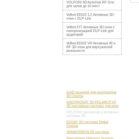
VOLFONI 3D ActivHub RF One
для залов до 10 мест
Volfoni EDGE 1.2 Активные 3D-
очки с DLP-Link
Volfoni FIT Активные 3D-очки с
синхронизацией DLP-Link для
аудиторий
Volfoni EDGE VR Активные IR и
RF 3D-очки для виртуальной
реальности
GetD решения для кинотеатров
3D Cinema
KINOPROKAT 3D-POLARCP.V3
3D пассивные системы для кино
VOLFONI пассивные и активные
системы 3D
DOLBY 3D системы Digital
Cinema
XPANDVISION 3D системы
Киноэкраны Hakness Screens