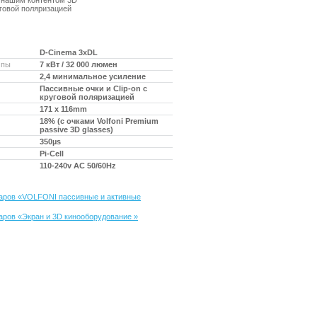
 нашим контентом 3D
уговой поляризацией
D-Cinema 3xDL
мпы
7 кВт / 32 000 люмен
2,4 минимальное усиление
Пассивные очки и Clip-on с
круговой поляризацией
171 x 116mm
18% (с очками Volfoni Premium
passive 3D glasses)
350µs
Pi-Cell
110-240v AC 50/60Hz
варов «VOLFONI пассивные и активные
аров «Экран и 3D кинооборудование »