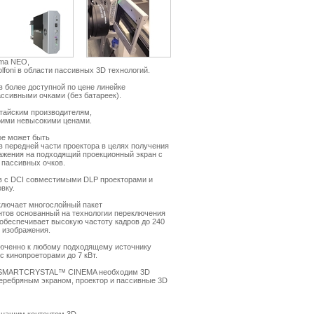
ema NEO,
olfoni в области пассивных 3D технологий.
в более доступной по цене линейке
ассивными очками (без батареек).
тайским производителям,
оими невысокими ценами.
ое может быть
 передней части проектора в целях получения
ажения на подходящий проекционный экран с
 пассивных очков.
в с DCI совместимыми DLP проекторами и
вку.
ючает многослойный пакет
нтов основанный на технологии переключения
) и обеспечивает высокую частоту кадров до 240
D изображения.
люченно к любому подходящему источнику
с кинопроеторами до 7 кВт.
а SMARTCRYSTAL™ CINEMA необходим 3D
еребряным экраном, проектор и пассивные 3D