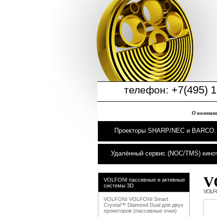
+7(495) 1
телефон:
О компан
Проекторы SHARP/NEC и BARCO.
Удалённый сервис (NOC/TMS) кино
V
VOLFONI пассивные и активные
системы 3D
VOLFO
VOLFONI VOLFONI Smart
Crystal™ Diamond Dual для двух
проекторов (пассивные очки)