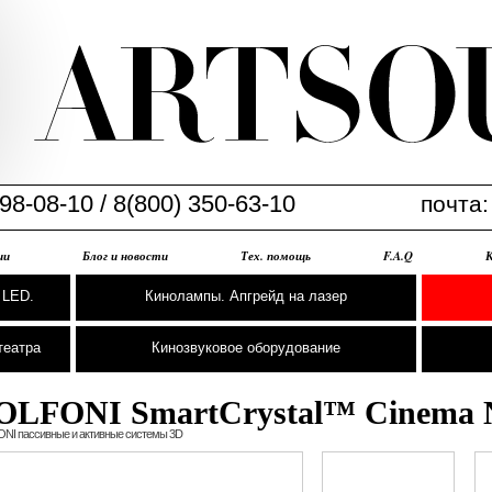
98-08-10 / 8(800) 350-63-10
почта
ии
Блог и новости
Тех. помощь
F.A.Q
 LED.
Кинолампы. Апгрейд на лазер
театра
Кинозвуковое оборудование
OLFONI SmartCrystal™ Cinema
NI пассивные и активные системы 3D