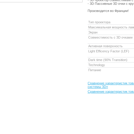
- 3D проектор совместимый с
- 3D Пассивные 3D очки с кр
Производится во Франции!
Тип проектора
Максимальная мощность ла
Экран
Совместимость с 3D очками
Активная поверхность
Light Efficency Factor (LEF)
Dark time (90% Transition)
Technology
Питание
Сравнение характеристик то
системы 3D»
Сравнение характеристик тов