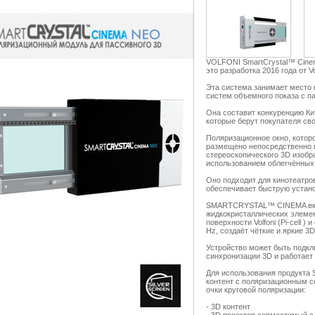
VOLFONI SmartCrystal™ Cin
это разработка 2016 года от V
Эта система занимает место 
систем объемного показа с п
Она составит конкуренцию Ки
которые берут покупателя св
Поляризационное окно, котор
размещено непосредственно в
стереоскопического 3D изобр
использованием облегчённых
Оно подходит для кинотеатро
обеспечивает быструю устано
SMARTCRYSTAL™ CINEMA вкл
жидкокристаллических элеме
поверхности Volfoni (Pi-cell 
Hz, создаёт чёткие и яркие 3
Устройство может быть подк
синхронизации 3D и работает 
Для использования продукт
контент с поляризационным с
очки круговой поляризации:
- 3D контент