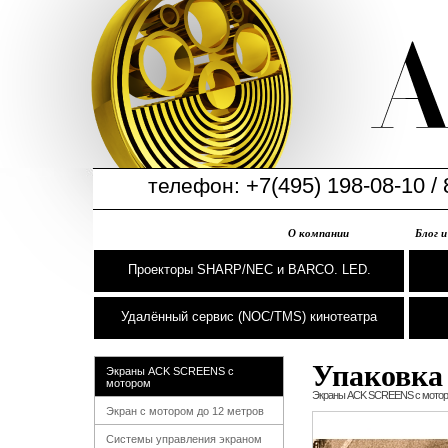
+7(495) 198-08-10 / 
телефон:
О компании
Блог 
Проекторы SHARP/NEC и BARCO. LED.
Удалённый сервис (NOC/TMS) кинотеатра
Упаковка
Экраны ACK SCREENS с
мотором
Экраны ACK SCREENS с мото
Экран с мотором до 12 метров
Системы управления экраном