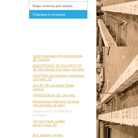
Виды полотна для экрана
Упаковка и отправка
GetD решения для кинотеатров
3D Cinema
KINOPROKAT 3D-POLARCP.V3
3D пассивные системы для кино
VOLFONI пассивные и активные
системы 3D
DOLBY 3D системы Digital
Cinema
XPANDVISION 3D системы
Киноэкраны Hakness Screens
для натяжки на раму
Экраны ACK SCREENS с
мотором
Чистка очков, мойки,
аксессуары 3D
Все товары группы