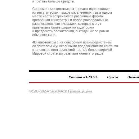
и тратить больше средств.

Современные кинотеатры черпают вдохновение 

из тематических парков развлечения, где в одном 

месте часто встречаются различные формы,

превращая кинотеатры в более универсальные

развлекательные площадки, которые могут 

привлекать более широкую аудиторию 

и предлагать впечатления, выходящие за рамки 

обычного кино. 

4D кинотеатры с их сенсорным взаимодействием

со зрителем и уникальными предложениями контента

становятся неотъемлемой частью более широкой

Участие в UNITIA
Пресса
Отзыв
© 1998 - 2025 ArtSoundK/ACK. Права защищены.