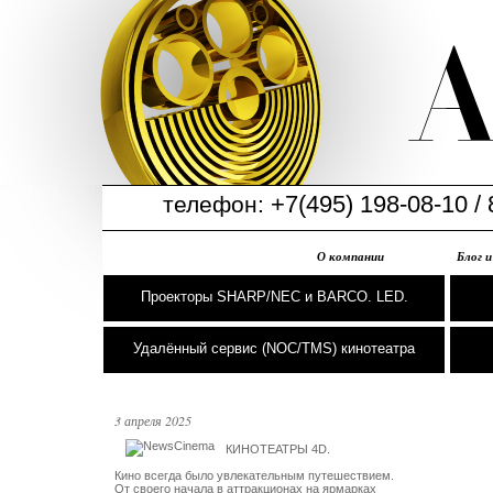
+7(495) 198-08-10 / 
телефон:
О компании
Блог 
Проекторы SHARP/NEC и BARCO. LED.
Удалённый сервис (NOC/TMS) кинотеатра
3 апреля 2025
КИНОТЕАТРЫ 4D. 

Кино всегда было увлекательным путешествием. 

От своего начала в аттракционах на ярмарках 
