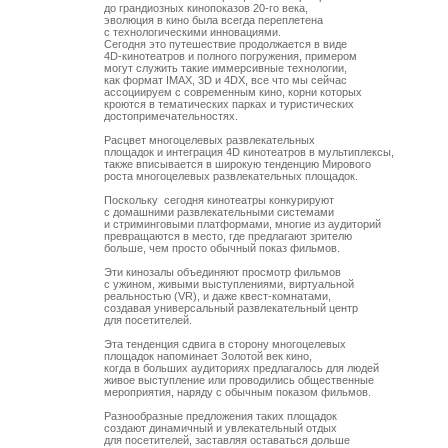
до грандиозных кинопоказов 20-го века, 

эволюция в кино была всегда переплетена 

с технологическими инновациями. 

Сегодня это путешествие продолжается в виде 

4D-кинотеатров и полного погружения, примером

могут служить такие иммерсивные технологии, 

как формат IMAX, 3D и 4DX, все что мы сейчас 

ассоциируем с современным кино, корни которых

кроются в тематических парках и туристических

достопримечательностях. 

Расцвет многоцелевых развлекательных 

площадок и интеграция 4D кинотеатров в мультиплексы,

также вписывается в широкую тенденцию Мирового

роста многоцелевых развлекательных площадок.

Поскольку  сегодня кинотеатры конкурируют 

с домашними развлекательными системами 

и стриминговыми платформами, многие из аудиторий

превращаются в место, где предлагают зрителю 

больше, чем просто обычный показ фильмов. 

Эти кинозалы объединяют просмотр фильмов

с ужином, живыми выступлениями, виртуальной

реальностью (VR), и даже квест-комнатами, 

создавая универсальный развлекательный центр 

для посетителей.

Эта тенденция сдвига в сторону многоцелевых 

площадок напоминает Золотой век кино, 

когда в больших аудиториях предлагалось для людей

живое выступление или проводились общественные

мероприятия, наряду с обычным показом фильмов.

Разнообразные предложения таких площадок

создают динамичный и увлекательный отдых 

для посетителей, заставляя оставаться дольше 
