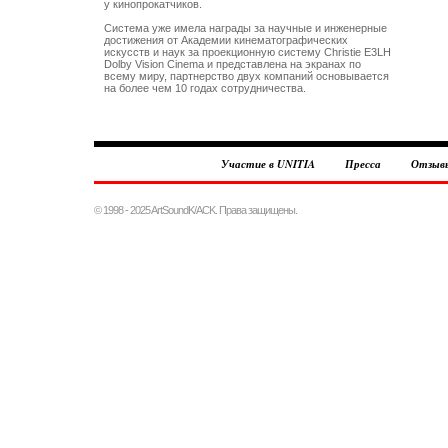
у кинопрокатчиков.

Система уже имела награды за научные и инженерные

достижения от Академии кинематографических 

искусств и наук за проекционную систему Christie E3LH

Dolby Vision Cinema и представлена на экранах по 

всему миру, партнерство двух компаний основывается 

Участие в UNITIA
Пресса
Отзыв
© 1998 - 2025 ArtSoundK/ACK. Права защищены.