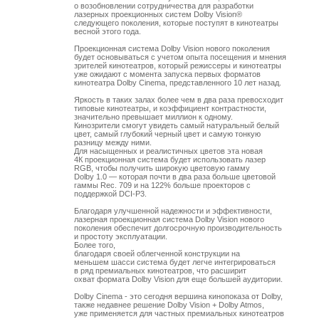
о возобновлении сотрудничества для разработки

лазерных проекционных систем Dolby Vision® 

следующего поколения, которые поступят в кинотеатры

весной этого года.

Проекционная система Dolby Vision нового поколения

будет основываться с учетом опыта посещения и мнения

зрителей кинотеатров, который режиссеры и кинотеатры

уже ожидают с момента запуска первых форматов

кинотеатра Dolby Cinema, представленного 10 лет назад. 

Яркость в таких залах более чем в два раза превосходит

типовые кинотеатры, и коэффициент контрастности,

значительно превышает миллион к одному. 

Кинозрители смогут увидеть самый натуральный белый

цвет, самый глубокий черный цвет и самую тонкую 

разницу между ними. 

Для насыщенных и реалистичных цветов эта новая

4К проекционная система будет использовать лазер

RGB, чтобы получить широкую цветовую гамму 

Dolby 1.0 — которая почти в два раза больше цветовой

гаммы Rec. 709 и на 122% больше проекторов с 

поддержкой DCI-P3.

Благодаря улучшенной надежности и эффективности,

лазерная проекционная система Dolby Vision нового

поколения обеспечит долгосрочную производительность

и простоту эксплуатации. 

Более того, 

благодаря своей облегченной конструкции на 

меньшем шасси система будет легче интегрироваться 

в ряд премиальных кинотеатров, что расширит 

охват формата Dolby Vision для еще большей аудитории. 

Dolby Cinema - это сегодня вершина кинопоказа от Dolby,

также недавнее решение Dolby Vision + Dolby Atmos,

уже применяется для частных премиальных кинотеатров
