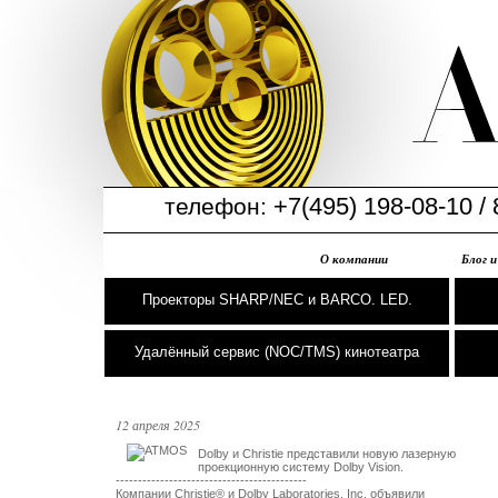
+7(495) 198-08-10 / 
телефон:
О компании
Блог 
Проекторы SHARP/NEC и BARCO. LED.
Удалённый сервис (NOC/TMS) кинотеатра
12 апреля 2025
Dolby и Christie представили новую лазерную 

проекционную систему Dolby Vision. 

-------------------------------------------

Компании Christie® и Dolby Laboratories, Inc. объявили
