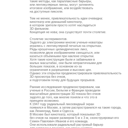
такие методы, как параллаксные барьеры, 

или лентикулярные линзы, могут затемнять

итоговое изображение, или воздействовать

на доступные пиксели. 

Тем не менее, привлекательность идеи очевидна: 

кинотеатр или домашний кинотеатр,

в котором зрители просто хотят насладиться 

3D фильмом. 

Концепция не нова; она существует почти столетие.

Столетие экспериментов. 

Задолго до электроники многие ученые-новаторы

игрались с лентикулярной печатью на открытках. 

Ряды крошечных цилиндрических линз,

позволяли двум изображениям смещаться, или

казаться объемными при наклоне открытки. 

Хотя такие конструкции были и забавными в 

малых масштабах, они были непрактичными для

больших показов, в основном из-за

ограничения в разрешении и высоких цен. 

Однако эти открытки продемонстрировали привлекательность 

3D просмотра без очков,

и подготовили почву для будущих прорывов.

Ранние исследования продемонстрировали, как

ученые в России, Бельгии и Франции проводили

масштабные демонстрации 3D показа без очков

задолго до того, как многие поняли и что это в

принципе возможно. 

К 1947 году радиальный линзовидный экран

появился в Москве, а затем распространился на такие города, 

как Ленинград, Киев и Одесса.

В Москве был кинотеатр, который показывал 3D

без очков на экране размером 5 м x 3 м, сконструировал его

Семен Павлович Иванов и его команда. 

Они использовали радиальный растровый барьер
