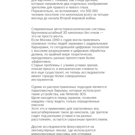
для картинки с тонкими, как спица щелями,

которые направляли два отдельных изображения

зрителям для правого и левого глаза.

Поразительно, но вспоминают, что 500 000

человек посетили эти кинопоказа всего за четыре

месяца до начала Второй мировой войны. 

Современные автостереоскопические системы. 

Крупномасштабный 3D кинопоказ без очков — 

это не просто мечта. 

Если Москва 1940-х годов могла привлекать

огромные толпы людей экранами с радиальными

барьерами, то сегодняшняя цифровая технология

с высоким разрешением и цифровая обработка

должна, по крайней мере теоретически,

преодолевать разные препятствия более

эффективно. 

Старые проблемы с узкими углами зрения,

плохая яркость и механическая сложность 

все еще существуют, но теперь исследователи

имеют гораздо более совершенных 

инструментов.

Одним из распространенных подходов является

параллаксные барьеры, которые используют

такие устройства, как Nintendo 3DS. 

Щели находятся перед экраном, позволяя

каждому глазу видеть только определенные

пиксели. 

Хотя это и применимо для портативных игр,

масштабирование такое до кинозала, где зрители

сидят под разными углами и на разных

расстояниях, остается серьезным препятствием.

Другие исследователи фокусируются на 

лентикулярных линзах, где используются

микролинзовые массивы для отправки
