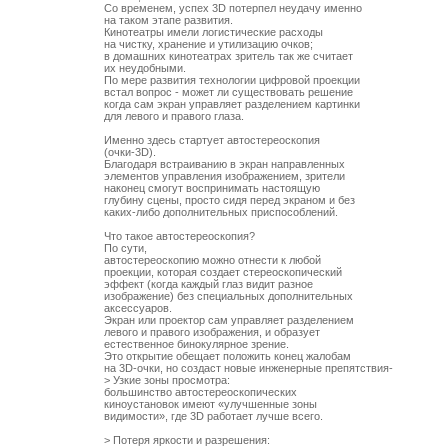
Со временем, успех 3D потерпел неудачу именно

на таком этапе развития. 

Кинотеатры имели логистические расходы 

на чистку, хранение и утилизацию очков;

в домашних кинотеатрах зритель так же считает

их неудобными. 

По мере развития технологии цифровой проекции

встал вопрос - может ли существовать решение

когда сам экран управляет разделением картинки

для левого и правого глаза.

Именно здесь стартует автостереоскопия 

(очки-3D). 

Благодаря встраиванию в экран направленных

элементов управления изображением, зрители

наконец смогут воспринимать настоящую

глубину сцены, просто сидя перед экраном и без

каких-либо дополнительных приспособлений.

Что такое автостереоскопия?

По сути, 

автостереоскопию можно отнести к любой

проекции, которая создает стереоскопический

эффект (когда каждый глаз видит разное

изображение) без специальных дополнительных 

аксессуаров. 

Экран или проектор сам управляет разделением

левого и правого изображения, и образует

естественное бинокулярное зрение. 

Это открытие обещает положить конец жалобам

на 3D-очки, но создаст новые инженерные препятствия-

> Узкие зоны просмотра: 

большинство автостереоскопических 

киноустановок имеют «улучшенные зоны 

видимости», где 3D работает лучше всего.

> Потеря яркости и разрешения: 
