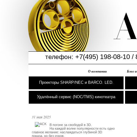
+7(495) 198-08-10 / 
телефон:
О компании
Блог 
Проекторы SHARP/NEC и BARCO. LED.
Удалённый сервис (NOC/TMS) кинотеатра
31 мая 2025
В погоне за свободой в 3D. 

На каждой волне популярности есть одно

главное желание: наслаждаться глубиной 3D 

показа, но без очков. 
