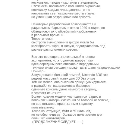
нескольких «видов» картинки в аудиторию.

Сложность возникает с большими экранами,

поскольку каждая линза должна точно

направлять свет на разные места в зале, 

не уменьшая разрешение или яркость.

Некоторые разработчики возвращаются к

радиальным барьерам в стиле 1940-х годов, но

объединяют их с обработкой изображения 

в реальном времени. 

Теоретически,

быстрота вычислений в цифре могла бы

калибровать экран в живую, подстраиваясь под

разные расположения кресел. 

Все это все еще в значительной степени

эксперимент, но это демонстрирует, как

идея середины века связана с передовыми

технологиями сегодня и может дать шанс на реализацию. 

Пример -

Запущенная с большой помпой, Nintendo 3DS это

редкий массовый успех для 3D без очков. 

Тем не менее, она выявила присущую хрупкость

в разработке  параллаксных барьеров: 

сдвиньте консоль даже немного в сторону, 

и эффект исчезнет. 

Более поздние модели улучшили ситуацию и 

появились камеры слежения за головой человека,

но все осталось привязанным к одному

пользователю. 

Такая конструкция, хотя и гениальная, 

но не обеспечивает большое поле зрения для

больших кинотеатров.
