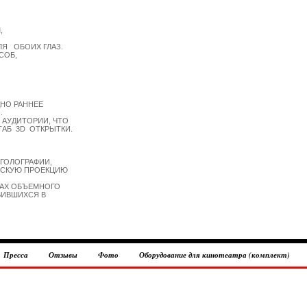


   ОБОИХ ГЛАЗ.

ОБ,

О РАННЕЕ 



АУДИТОРИИ, ЧТО

  3D  ОТКРЫТКИ.   

ГОЛОГРАФИИ,

СКУЮ ПРОЕКЦИЮ

АХ ОБЪЕМНОГО

ИВШИХСЯ В

Пресса
Отзывы
Фото
Оборудование для кинотеатра (комплект)