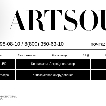
98-08-10 / 8(800) 350-63-10
почта
ии
Блог и новости
Тех. помощь
F.A.Q
 LED.
Кинолампы. Апгрейд на лазер
театра
Кинозвуковое оборудование
НОВАТОРЫ. 

D
