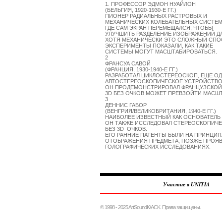
1. ПРОФЕССОР ЭДМОН НУАЙЛОН 

(БЕЛЬГИЯ, 1920-1930-Е ГГ.)

ПИОНЕР РАДИАЛЬНЫХ РАСТРОВЫХ И

МЕХАНИЧЕСКИХ КОЛЕБАТЕЛЬНЫХ СИСТЕМ,
ГДЕ САМ ЭКРАН ПЕРЕМЕЩАЛСЯ, ЧТОБЫ

УЛУЧШИТЬ РАЗДЕЛЕНИЕ ИЗОБРАЖЕНИЙ ДЛЯ
ХОТЯ МЕХАНИЧЕСКИ ЭТО СЛОЖНЫЙ СПОС
ЭКСПЕРИМЕНТЫ ПОКАЗАЛИ, КАК ТАКИЕ

СИСТЕМЫ МОГУТ МАСШТАБИРОВАТЬСЯ. 

2

ФРАНСУА САВОЙ

(ФРАНЦИЯ, 1930-1940-Е ГГ.) 

РАЗРАБОТАЛ ЦИКЛОСТЕРЕОСКОП, ЕЩЕ ОДН
АВТОСТЕРЕОСКОПИЧЕСКОЕ УСТРОЙСТВО.
ОН ПРОДЕМОНСТРИРОВАЛ ФРАНЦУЗСКОЙ 
3D БЕЗ ОЧКОВ МОЖЕТ ПРЕВЗОЙТИ МАСШТАБ
3

ДЕННИС ГАБОР

(ВЕНГРИЯ/ВЕЛИКОБРИТАНИЯ, 1940-Е ГГ.)

НАИБОЛЕЕ ИЗВЕСТНЫЙ КАК ОСНОВАТЕЛЬ 
ОН ТАКЖЕ ИССЛЕДОВАЛ СТЕРЕОСКОПИЧЕ
БЕЗ 3D  ОЧКОВ.

ЕГО РАННИЕ ПАТЕНТЫ БЫЛИ НА ПРИНЦИП
ОТОБРАЖЕНИЯ ПРЕДМЕТА, ПОЗЖЕ ПРОЯВ
ГОЛОГРАФИЧЕСКИХ ИССЛЕДОВАНИЯХ.
Участие в UNITIA
© 1998 - 2025 ArtSoundK/ACK. Права защищены.