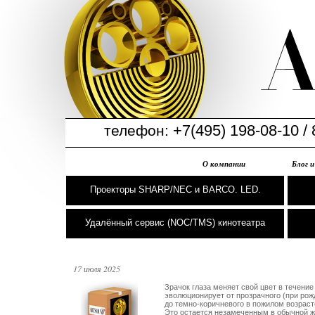
+7(495) 198-08-10 / 
телефон:
О компании
Блог 
Проекторы SHARP/NEC и BARCO. LED.
Удалённый сервис (NOC/TMS) кинотеатра
17 июля 2025
Зрачок глаза меняет свой цвет в течение 
эволюционирует от прозрачного (при рожд
до темно-коричневого в пожилом возрасте
Это остается незамеченным в обычной жи