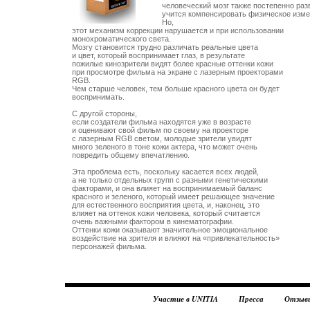
человеческий мозг также постепенно разв
учится компенсировать физическое измен
Но,

этот механизм коррекции нарушается и при использовании

монохроматического света.

Мозгу становится трудно различать реальные цвета 

и цвет, который воспринимает глаз, в результате 

пожилые кинозрители видят более красные оттенки кожи 

при просмотре фильма на экране с лазерным проекторами

RGB. 

Чем старше человек, тем больше красного цвета он будет

воспринимать. 

С другой стороны, 

если создатели фильма находятся уже в возрасте 

и оценивают свой фильм по своему на проекторе 

с лазерным RGB светом, молодые зрители увидят 

много зеленого в тоне кожи актера, что может очень

повредить общему впечатлению. 

Эта проблема есть, поскольку касается всех людей, 

а не только отдельных групп с разными генетическими

факторами, и она влияет на воспринимаемый баланс 

красного и зеленого, который имеет решающее значение 

для естественного восприятия цвета, и, наконец, это 

влияет на оттенок кожи человека, который считается 

очень важными фактором в кинематографии. 

Оттенки кожи оказывают значительное эмоциональное

воздействие на зрителя и влияют на «привлекательность»

Участие в UNITIA
Пресса
Отзыв