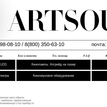
98-08-10 / 8(800) 350-63-10
почта
ии
Блог и новости
Тех. помощь
F.A.Q
 LED.
Кинолампы. Апгрейд на лазер
театра
Кинозвуковое оборудование
еменное кино обрело

, наиболее эффективным

ноинженера стал прибор от
