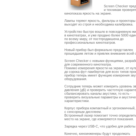
Screen Checker пред
и техникам проверя
кинопоказа яркость на экране.

Лампы теряют яркость, фильтры и проекторы 
выходят из строя и необходима калибровка. 

Устройство быстро вошло в повседневную жи
в кинотеатрах, и уже продано более 5000 един
по всему миру, от постпродакшена до

профессиональных кинотеатров. 

Новый прибор был формально представлен 

прошедшим летом и привлек внимание всей от
Screen Checker с новыми функциями, разрабо
для современного кинотеатра.

Помимо измерения яркости на экране, от нуля
до сорока фут-ламбертов для всех типов прое
прибор теперь имеет функцию измерения звук
оборудования. 

Сотрудник теперь может измерить уровень зв
давления (дБ) и проверить частотную характе
сбалансировать каналы акустики, то есть -

проверить визуальные параметры и акустичес
характеристики. 

Корпус прибора компактный и эргономичный, 
с сенсорным дисплеем. 

Встроенный лазер помогает точно определить
место на экране, где измеряются показания. 

Зарядка через USB-C, что удобно для работы 
Конечно, киноинженеры будут продолжать 
