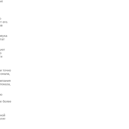
е



 его.

в

вука

тат

уют

 

и 

 точно

онала,

мпания

оказа,

о

е более

ной

тят
