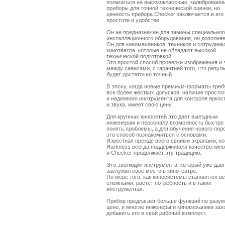
полагаться на высококлассные, калиброванны
приборы для точной технической оценки, но 

ценность прибора Checker заключается в его

простоте и удобстве. 

Он не предназначен для замены специального
инсталляционного оборудования, он дополняет
Он для киномехаников, техников и сотруднико
кинотеатра, которые не обладают высокой

технической подготовкой. 

Это простой способ проверки изображения и з
между сеансами, с гарантией того, что резуль
будет достаточно точный. 

В эпоху, когда новые премиум-форматы треб
все более жестких допусков, наличие простого
и надежного инструмента для контроля яркост
и звука, имеет свою цену. 

Для крупных киносетей это дает выездным

инженерам и персоналу возможность быстро и
понять проблемы, а для обучения нового перс
это способ познакомиться с основами. 

Известная прежде всего своими экранами, ко
Harkness всегда поддерживала качество киноп
и Checker продолжает эту традицию. 

Это эволюция инструмента, который уже давн
заслужил свое место в кинотеатре. 

По мере того, как киносистемы становятся вс
сложными, растет потребность и в таких 

инструментах. 

Прибор предлагает больше функций по разум
цене, и многие инженеры и киномеханики захо