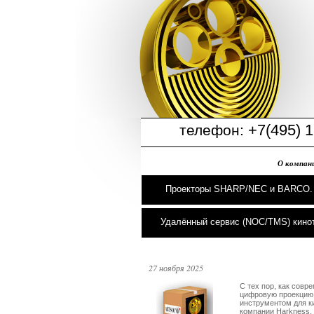
+7(495) 1
телефон:
О компан
Проекторы SHARP/NEC и BARCO.
Удалённый сервис (NOC/TMS) кино
27 ноября 2025
C тех пор, как совр
цифровую проекцию
инструментом для ки
компании Harkness. 
