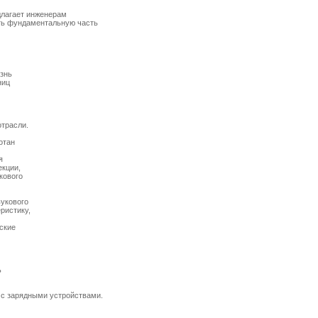
лагает инженерам 

ть фундаментальную часть



знь

иц

расли. 

тан 

 

кции,

ового

укового

ристику,

кие





с зарядными устройствами. 
