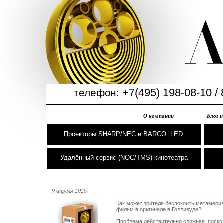
+7(495) 198-08-10 / 
телефон:
О компании
Блог 
Проекторы SHARP/NEC и BARCO. LED.
Удалённый сервис (NOC/TMS) кинотеатра
9 апреля 2026
Как может зрителя беспокоить метамеризм
фильм в оригинале в Голливуде?

Проблема действительно сложная, поскол