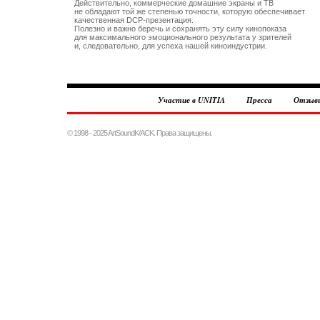
Действительно, коммерческие домашние экраны и ТВ 

не обладают той же степенью точности, которую обеспечивает

качественная DCP-презентация. 

Полезно и важно беречь и сохранять эту силу кинопоказа

для максимального эмоционального результата у зрителей 

Участие в UNITIA
Пресса
Отзыв
© 1998 - 2025 ArtSoundK/ACK. Права защищены.