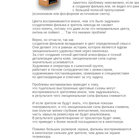
заметить проблему невозможно, если зри
в создании фильма или, не видел его ран
с большей полосой пропускания 

(ксеноновом или фосфорном источником света). 

Цвета воспринимаются иначе, чем это было задумано

создателями фильма и зритель никогда не сможет 

этого понять, потому что даже если это неправильные цвета,

он/она не поймет. … Так что никаких проблем!

Верно, но отчасти, так как 

создатели фильмов вкладывают в цвет определенный смысл.

Они делают это в рамках истории, которое является ядром

эмоционального удовольствия,через кинопоказ. 

За счет создания точной цветовой атмосферы и точной

детализации цвета кожи, эмоциональная сила сцены

значительно усиливается. 

Художники и операторы в съемочной группе,

работают в тесном сотрудничестве с режиссером, 

художниками-постановщиками, гримерами и специалистами

по цветокоррекции и отвечают за эту задачу. 

Проблемы метамеризма приводят к тому, 

что тщательно выстроенные цветовые схемы могут

восприниматься зрителями иначе, чем задумывалось, 

в результате чего эмоциональная сила фильма снижается.

И если зрители не будут знать, что фильм показан

«неправильно», и что эмоциональная сила фильма снижена,

они получат менее глубокие впечатления, поскольку 

часть замысла режиссера не будет реализована. 

В результате удовлетворение от просмотра будет ниже,

что приведет к более низкой посещаемости в кинотеатре.

Помимо больших размеров экрана, фильмы воспринимаются 

в кинотеатре сильнее для зрителя, чем дома на экране

телевизора. 
