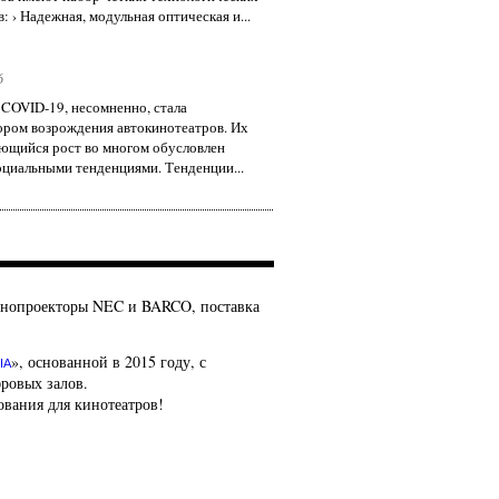
: › Надежная, модульная оптическая и...
6
COVID-19, несомненно, стала
ором возрождения автокинотеатров. Их
ющийся рост во многом обусловлен
циальными тенденциями. Тенденции...
кинопроекторы NEC и BARCO, поставка
», основанной в 2015 году, с
IA
фровых залов.
ования для кинотеатров!