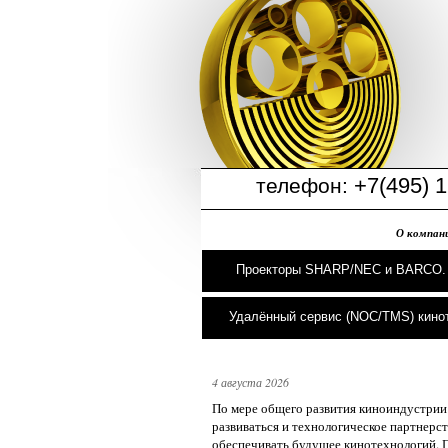
+7(495) 1
телефон:
О компан
Проекторы SHARP/NEC и BARCO.
Удалённый сервис (NOC/TMS) кино
4 августа 2026
По мере общего развития киноиндустри
развиваться и технологическое партнерст
обеспечивать будущее кинотехнологий. 