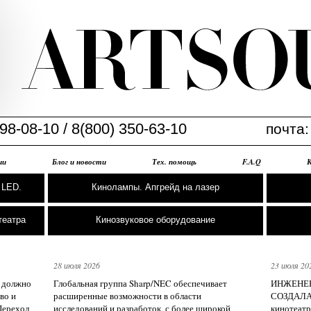
98-08-10 / 8(800) 350-63-10
почта
ии
Блог и новости
Тех. помощь
F.A.Q
 LED.
Кинолампы. Апгрейд на лазер
театра
Кинозвуковое оборудование
28 июля 2026
23 июля 20
и должно
Глобальная группа Sharp/NEC обеспечивает
ИНЖЕНЕР
во и
расширенные возможности в области
СОЗДАЛА
Переход
исследований и разработок, с более широкой
кинотеатр