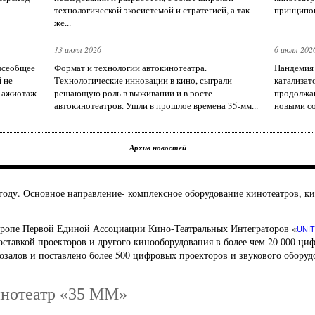
технологической экосистемой и стратегией, а так
принципов
же...
13 июля 2026
6 июля 202
 всеобщее
Формат и технологии автокинотеатра.
Пандемия 
 не
Технологические инновации в кино, сыграли
катализат
л ажиотаж
решающую роль в выживании и в росте
продолжа
автокинотеатров. Ушли в прошлое времена 35-мм...
новыми со
Архив новостей
году. Основное направление- комплексное оборудование кинотеатров, 
вропе Первой Единой Ассоциации Кино-Театральных Интеграторов «
UNIT
оставкой проекторов и другого кинооборудования в более чем 20 000 ци
озалов и поставлено более 500 цифровых проекторов и звукового оборуд
нотеатр «35 ММ»