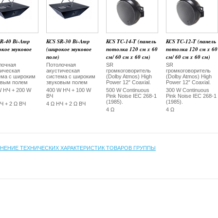
SR-40 Bi-Amp
KCS SR-30 Bi-Amp
KCS TC-14-T (панель
KCS TC-12-T (панель
кое звуковое
(широкое звуковое
потолка 120 см x 60
потолка 120 см x 60
поле)
см/ 60 см x 60 см)
см/ 60 см x 60 см)
лочная
Потолочная
SR
SR
тическая
акустическая
громкоговоритель
громкоговоритель
ема с широким
система с широким
(Dolby Atmos) High
(Dolby Atmos) High
овым полем
звуковым полем
Power 12” Coaxial.
Power 12” Coaxial.
W НЧ + 200 W
400 W НЧ + 100 W
500 W Continuous
300 W Continuous
ВЧ
Pink Noise IEC 268-1
Pink Noise IEC 268-1
(1985).
(1985).
Ч + 2 Ω ВЧ
4 Ω НЧ + 2 Ω ВЧ
4 Ω
4 Ω
НЕНИЕ ТЕХНИЧЕСКИХ ХАРАКТЕРИСТИК ТОВАРОВ ГРУППЫ