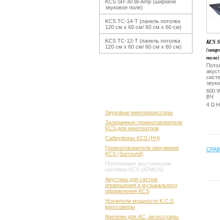
KCS SR-30 Bi-Amp (широкое
звуковое поле)
KCS TC-14-T (панель потолка
120 см x 60 см/ 60 см x 60 см)
KCS TC-12-T (панель потолка
KCS 
120 см x 60 см/ 60 см x 60 см)
(широ
поле)
Пото
акус
сист
звук
600 
ВЧ
4 Ω Н
Звуковые кинопроцессоры
Заэкранные громкоговорители
KCS для кинотеатров
Сабвуферы KCS (НЧ)
Громкоговорители окружения
СРАВ
KCS (Surround)
Потолочные акустические
системы KCS (ATMOS)
Акустика для систем
оповещения и музыкального
оформления KCS
Усилители мощности K.C.S,
кроссоверы
Крепежи для АС, аксессуары,