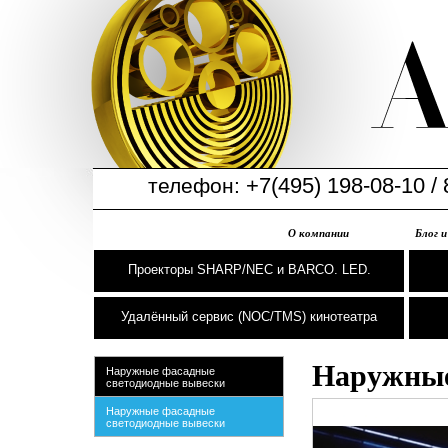
+7(495) 198-08-10 / 
телефон:
О компании
Блог 
Проекторы SHARP/NEC и BARCO. LED.
Удалённый сервис (NOC/TMS) кинотеатра
Наружные
Наружные фасадные
светодиодные вывески
Наружные фасадные
светодиодные вывески