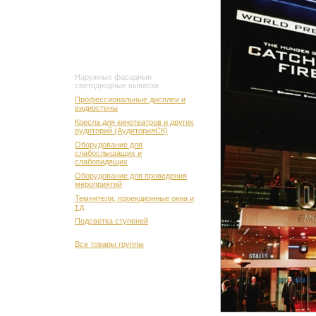
Наружные фасадные
светодиодные вывески
Профессиональные дисплеи и
видиостены
Кресла для кинотеатров и других
аудиторий (АудиторияСК)
Оборудование для
слабослышащих и
слабовидящих
Оборудование для проведения
мероприятий
Темнители, проекционные окна и
т.д
Подсветка ступеней
Все товары группы