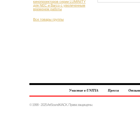
кинопроекторов серии LUMINITY
для NEC и Barco с увеличенным
временем работы
Все товары группы
Участие в UNITIA
Пресса
Отзыв
© 1998 - 2025 ArtSoundK/ACK. Права защищены.