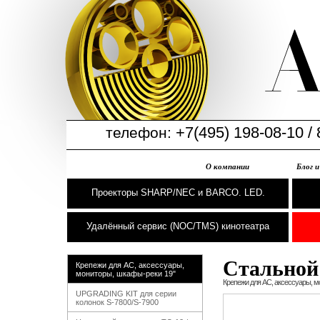
+7(495) 198-08-10 / 
телефон:
О компании
Блог 
Проекторы SHARP/NEC и BARCO. LED.
Удалённый сервис (NOC/TMS) кинотеатра
Стальной 
Крепежи для АС, аксессуары,
мониторы, шкафы-реки 19"
Крепежи для АС, аксессуары, м
UPGRADING KIT для серии
колонок S-7800/S-7900