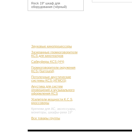
Reck 19" шкаф для
оборудования (чёрный)
Звуковые кинопроцессоры
Заэкранные громкоговорители
KCS для кинотеатров
Сабвуферы KCS (НЧ)
Громкоговорители окружения
KCS (Surround)
Потолочные акустические
системы KCS (ATMOS)
Акустика для систем
оповещения и музыкального
оформления KCS
Усилители мощности K.C.S,
кроссоверы
Крепежи для АС, аксессуары,
мониторы, шкафы-реки 19"
Все товары группы