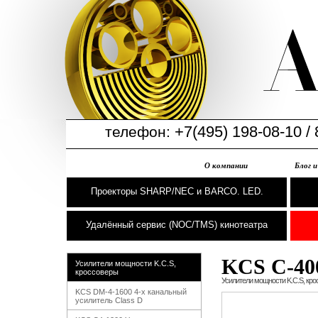
+7(495) 198-08-10 / 
телефон:
О компании
Блог 
Проекторы SHARP/NEC и BARCO. LED.
Удалённый сервис (NOC/TMS) кинотеатра
KCS C-40
Усилители мощности K.C.S,
кроссоверы
Усилители мощности K.C.S, кр
KCS DM-4-1600 4-х канальный
усилитель Class D