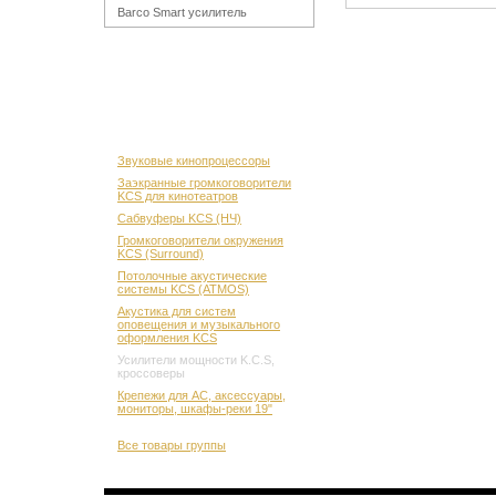
Barco Smart усилитель
Звуковые кинопроцессоры
Заэкранные громкоговорители
KCS для кинотеатров
Сабвуферы KCS (НЧ)
Громкоговорители окружения
KCS (Surround)
Потолочные акустические
системы KCS (ATMOS)
Акустика для систем
оповещения и музыкального
оформления KCS
Усилители мощности K.C.S,
кроссоверы
Крепежи для АС, аксессуары,
мониторы, шкафы-реки 19"
Все товары группы