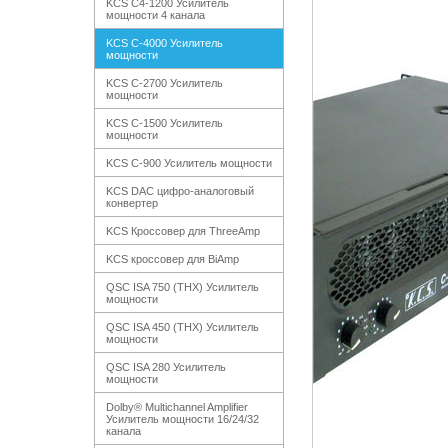
KCS C4-1200 Усилитель
мощности 4 канала
KCS C-4000 Усилитель
мощности
KCS C-2700 Усилитель
мощности
KCS C-1500 Усилитель
мощности
KCS C-900 Усилитель мощности
KCS DAC цифро-аналоговый
конвертер
KCS Кроссовер для ThreeAmp
KCS кроссовер для BiAmp
QSC ISA 750 (THX) Усилитель
мощности
QSC ISA 450 (THX) Усилитель
мощности
QSC ISA 280 Усилитель
мощности
Dolby® Multichannel Amplifier
Усилитель мощности 16/24/32
канала