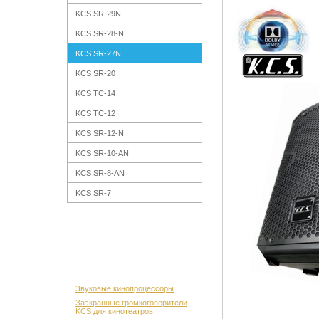
KCS SR-29N
KCS SR-28-N
KCS SR-27N
KCS SR-20
KCS TC-14
KCS TC-12
KCS SR-12-N
KCS SR-10-AN
KCS SR-8-AN
KCS SR-7
Звуковые кинопроцессоры
Заэкранные громкоговорители
KCS для кинотеатров