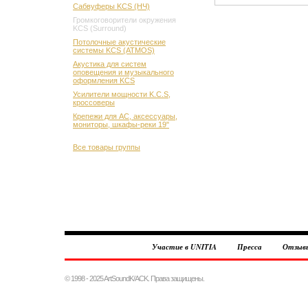
Сабвуферы KCS (НЧ)
Громкоговорители окружения
KCS (Surround)
Потолочные акустические
системы KCS (ATMOS)
Акустика для систем
оповещения и музыкального
оформления KCS
Усилители мощности K.C.S,
кроссоверы
Крепежи для АС, аксессуары,
мониторы, шкафы-реки 19"
Все товары группы
Участие в UNITIA
Пресса
Отзыв
© 1998 - 2025 ArtSoundK/ACK. Права защищены.