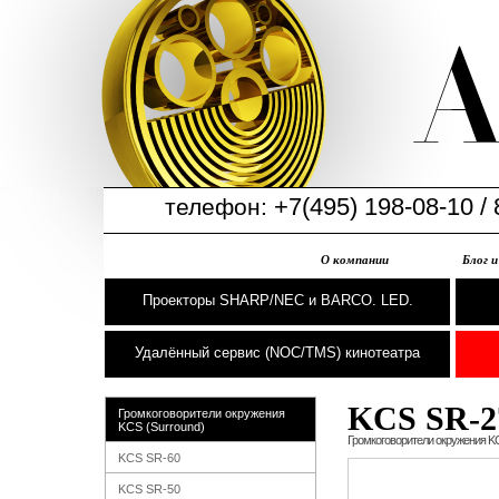
+7(495) 198-08-10 / 
телефон:
О компании
Блог 
Проекторы SHARP/NEC и BARCO. LED.
Удалённый сервис (NOC/TMS) кинотеатра
KCS SR-
Громкоговорители окружения
KCS (Surround)
Громкоговорители окружения KC
KCS SR-60
KCS SR-50