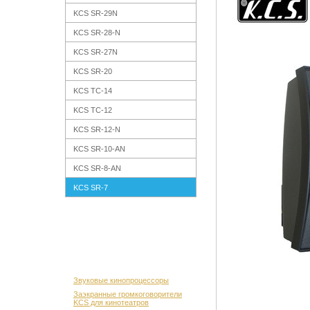
KCS SR-29N
KCS SR-28-N
KCS SR-27N
KCS SR-20
KCS TC-14
KCS TC-12
KCS SR-12-N
KCS SR-10-AN
KCS SR-8-AN
KCS SR-7
Звуковые кинопроцессоры
Заэкранные громкоговорители
KCS для кинотеатров