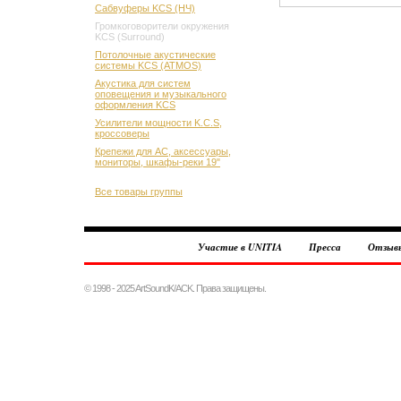
Сабвуферы KCS (НЧ)
Громкоговорители окружения
KCS (Surround)
Потолочные акустические
системы KCS (ATMOS)
Акустика для систем
оповещения и музыкального
оформления KCS
Усилители мощности K.C.S,
кроссоверы
Крепежи для АС, аксессуары,
мониторы, шкафы-реки 19"
Все товары группы
Участие в UNITIA
Пресса
Отзыв
© 1998 - 2025 ArtSoundK/ACK. Права защищены.