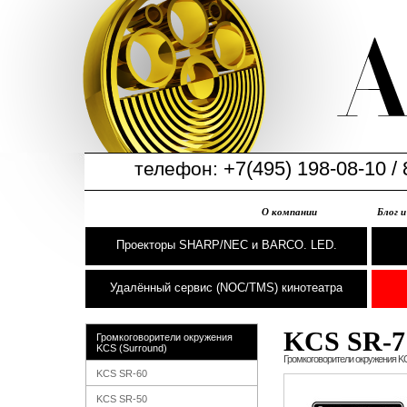
+7(495) 198-08-10 / 
телефон:
О компании
Блог 
Проекторы SHARP/NEC и BARCO. LED.
Удалённый сервис (NOC/TMS) кинотеатра
KCS SR-7
Громкоговорители окружения
KCS (Surround)
Громкоговорители окружения KC
KCS SR-60
KCS SR-50