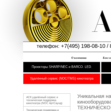
+7(495) 198-08-10 / 
телефон:
О компании
Блог 
Проекторы SHARP/NEC и BARCO. LED.
Удалённый сервис (NOC/TMS) кинотеатра
Уникальная на
АСК удалённый сервис и
техническая поддержка
кинооборудов
кинотеатра (NOC АртСаунд)
ТЕХНИЧЕСКО
Техническая поддержка и