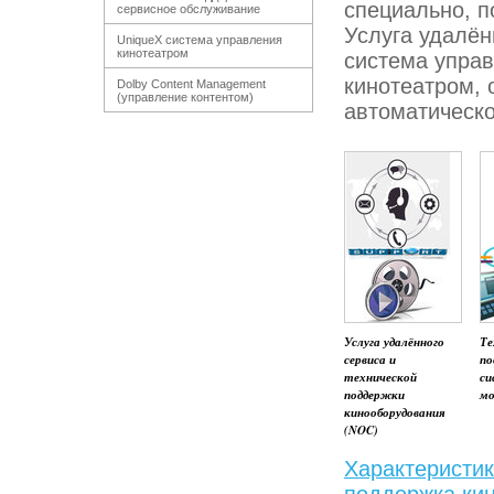
специально, 
сервисное обслуживание
Услуга удалён
UniqueX система управления
кинотеатром
система управ
кинотеатром, 
Dolby Content Management
(управление контентом)
автоматическо
Услуга удалённого
Те
сервиса и
по
технической
си
поддержки
мо
кинооборудования
(NOC)
Характеристик