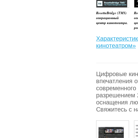
RosettaBridge (TMS)
Ro
операционный
оп
центр кинотеатра.
це
ре
Характеристик
кинотеатром»
Цифровые кино
впечатления о
современного 
разрешением 2
оснащения люб
Свяжитесь с н